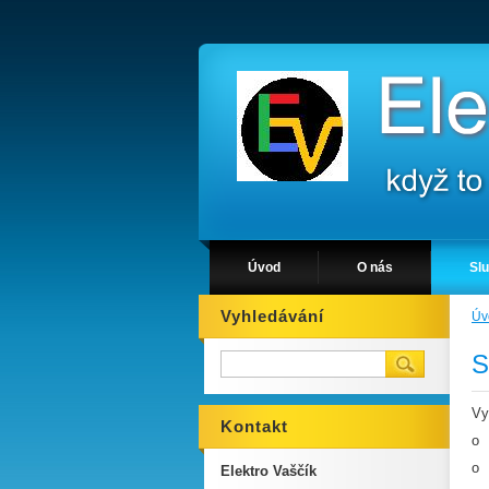
Úvod
O nás
Sl
Vyhledávání
Úv
S
Vy
Kontakt
o 
o 
Elektro Vaščík