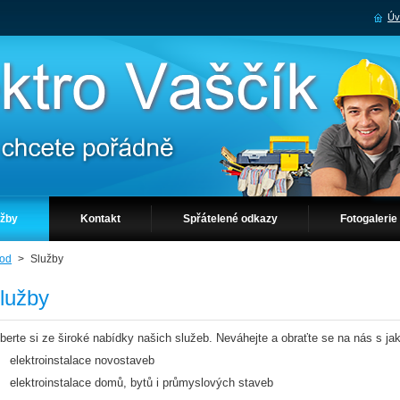
Úv
užby
Kontakt
Spřátelené odkazy
Fotogalerie
od
>
Služby
lužby
berte si ze široké nabídky našich služeb. Neváhejte a obraťte se na nás s j
elektroinstalace novostaveb
elektroinstalace domů, bytů i průmyslových staveb