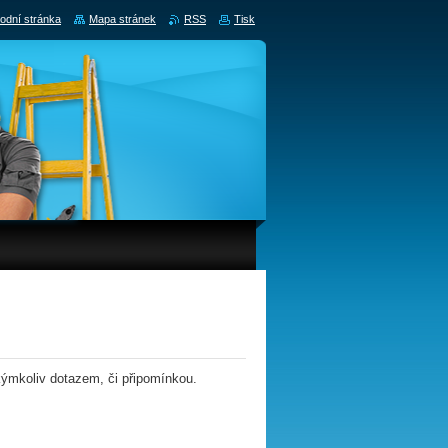
odní stránka
Mapa stránek
RSS
Tisk
akýmkoliv dotazem, či připomínkou.