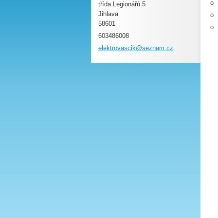
o 
třída Legionářů 5
Jihlava
o 
58601
o 
603486008
elektrov
ascik@se
znam.cz