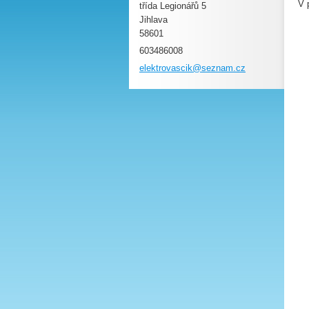
V 
třída Legionářů 5
Jihlava
58601
603486008
elektrov
ascik@se
znam.cz