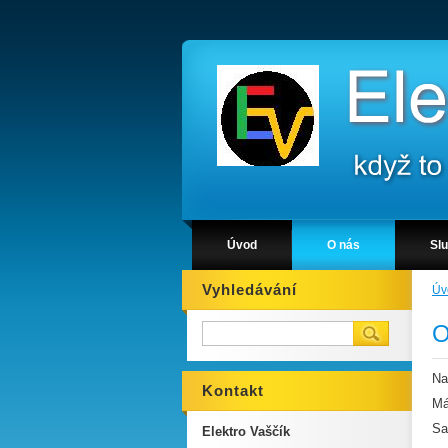
Úvod
O nás
Sl
Vyhledávání
Úv
O
Na
Kontakt
Má
Sa
Elektro Vaščík