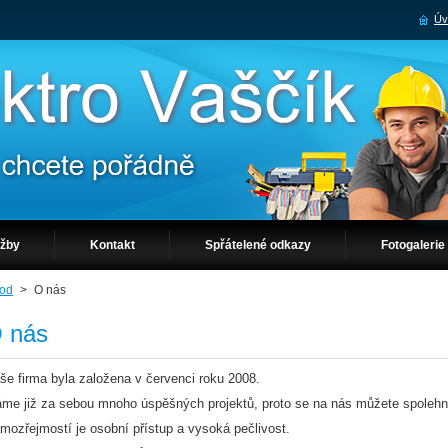
Úv
užby
Kontakt
Spřátelené odkazy
Fotogalerie
od
>
O nás
 nás
še firma byla založena v červenci roku 2008.
me již za sebou mnoho úspěšných projektů, proto se na nás můžete spolehn
mozřejmostí je osobní přístup a vysoká pečlivost.